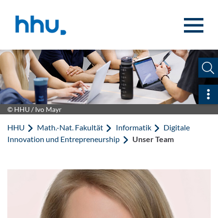
Zum Inhalt springen
Zur Suche springen
Sch
© HHU / Ivo Mayr
HHU
Math.-Nat. Fakultät
Informatik
Digitale
Innovation und Entrepreneurship
Unser Team