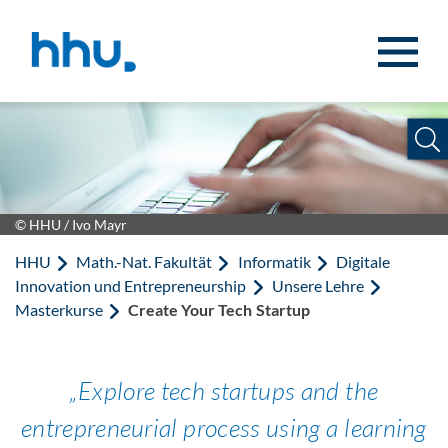
Zum Inhalt springen
Zur Suche springen
© HHU / Ivo Mayr
HHU
Math.-Nat. Fakultät
Informatik
Digitale
Innovation und Entrepreneurship
Unsere Lehre
Masterkurse
Create Your Tech Startup
Explore tech startups and the
entrepreneurial process using a learning